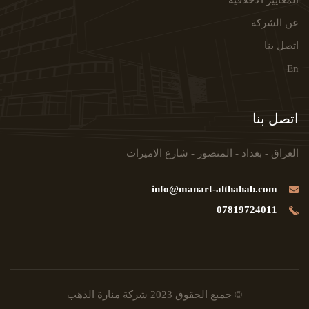
عن الشركة
اتصل بنا
En
اتصل بنا
العراق - بغداد - المنصور - شارع الاميرات
info@manart-althahab.com
07819724011
© جميع الحقوق 2023
شركة منارة الذهب