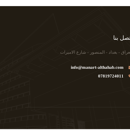
صل بنا
عراق - بغداد - المنصور - شارع الاميرات
info@manart-althahab.com
07819724011