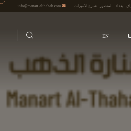
اق - بغداد - المنصور - شارع الاميرات
info@manart-althahab.com
ا
EN