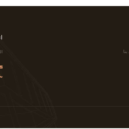
ات
بنا
ال